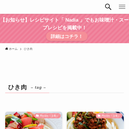
【お知らせ】レシピサイト「 Nadia 」でもお味噌汁・スー
プレシピを掲載中！
詳細はコチラ！
ホーム
ひき肉
ひき肉
– tag –
Recipe（主食）
Recipe（主食）