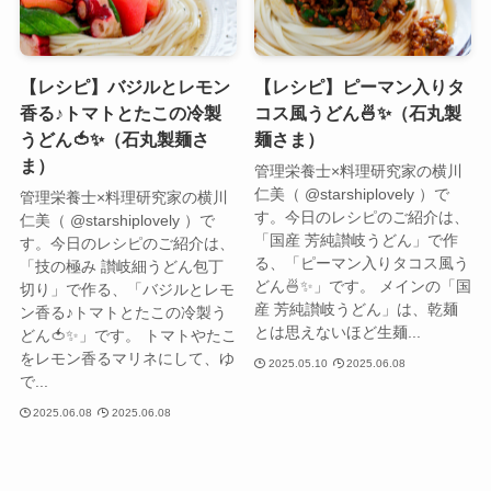
【レシピ】バジルとレモン
【レシピ】ピーマン入りタ
香る♪トマトとたこの冷製
コス風うどん🍜✨（石丸製
うどん🍅✨（石丸製麺さ
麺さま）
ま）
管理栄養士×料理研究家の横川
仁美（ @starshiplovely ）で
管理栄養士×料理研究家の横川
す。今日のレシピのご紹介は、
仁美（ @starshiplovely ）で
「国産 芳純讃岐うどん」で作
す。今日のレシピのご紹介は、
る、「ピーマン入りタコス風う
「技の極み 讃岐細うどん包丁
どん🍜✨」です。 メインの「国
切り」で作る、「バジルとレモ
産 芳純讃岐うどん」は、乾麺
ン香る♪トマトとたこの冷製う
とは思えないほど生麺...
どん🍅✨」です。 トマトやたこ
をレモン香るマリネにして、ゆ
2025.05.10
2025.06.08
で...
2025.06.08
2025.06.08