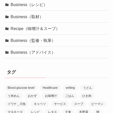
Business（レシピ）
Business（取材）
Recipe（味噌汁＆スープ）
Business（監修・執筆）
Business（アドバイス）
タグ
Blood glucose level
Healthcare
writing
うどん
う米めん
おかず
お味噌汁
ごはん
ひき肉
イワナ＿川魚
キャベツ
サービス
スープ
ピーマン
マヨネーズ
レシピ
レタス
主食
冬野菜
卵