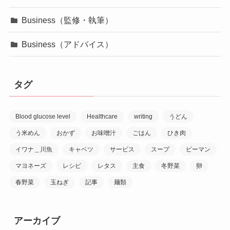
Business（監修・執筆）
Business（アドバイス）
タグ
Blood glucose level
Healthcare
writing
うどん
う米めん
おかず
お味噌汁
ごはん
ひき肉
イワナ＿川魚
キャベツ
サービス
スープ
ピーマン
マヨネーズ
レシピ
レタス
主食
冬野菜
卵
春野菜
玉ねぎ
記事
麺類
アーカイブ