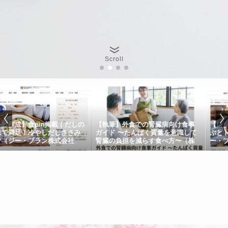
Scroll
pin掲載｜だしの
【執筆】外食での腎臓病向け食事
【レシピ作成】食
冷やしだしささみ
ガイド 〜たんぱく質量を意識して
ぶとトマトのぽ
プラン株式会社
腎臓の負担を減らす食べ方〜（株
ー・プラン株式
式会社武蔵野フーズ様）