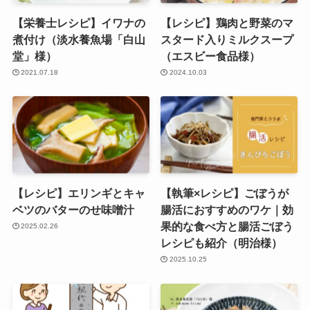
【栄養士レシピ】イワナの
【レシピ】鶏肉と野菜のマ
煮付け（淡水養魚場「白山
スタード入りミルクスープ
堂」様）
（エスビー食品様）
2021.07.18
2024.10.03
【レシピ】エリンギとキャ
【執筆×レシピ】ごぼうが
ベツのバターのせ味噌汁
腸活におすすめのワケ｜効
果的な食べ方と腸活ごぼう
2025.02.26
レシピも紹介（明治様）
2025.10.25