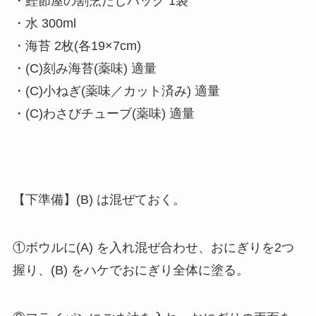
・鰹節屋の割烹だしパック 1袋
・水 300ml
・海苔 2枚(各19×7cm)
・(C)刻み海苔(薬味) 適量
・(C)小ねぎ(薬味／カット済み) 適量
・(C)わさびチューブ(薬味) 適量
【下準備】(B) は混ぜておく。
①ボウルに(A) を入れ混ぜ合わせ、おにぎりを2つ
握り、(B) をハケでおにぎり全体に塗る。