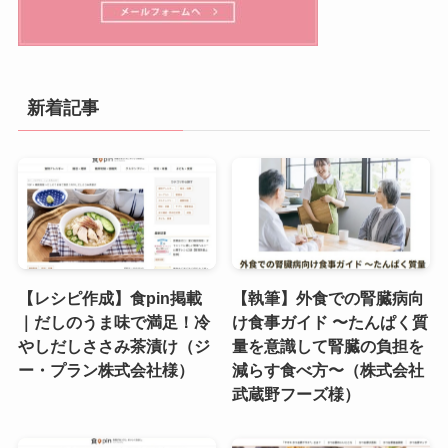
新着記事
【レシピ作成】食pin掲載
【執筆】外食での腎臓病向
｜だしのうま味で満足！冷
け食事ガイド 〜たんぱく質
やしだしささみ茶漬け（ジ
量を意識して腎臓の負担を
ー・プラン株式会社様）
減らす食べ方〜（株式会社
武蔵野フーズ様）