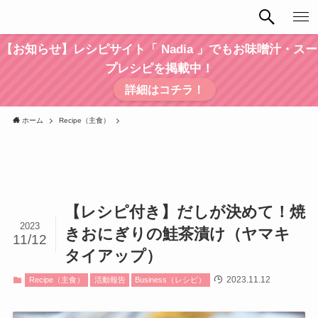
【お知らせ】レシピサイト「 Nadia 」でもお味噌汁・スー
プレシピを掲載中！
詳細はコチラ！
ホーム
Recipe（主食）
【レシピ付き】だしが決めて！焼
2023
きおにぎりの鮭茶漬け（ヤマキ
11/12
タイアップ）
2023.11.12
Recipe（主食）
活動報告
Business（レシピ）