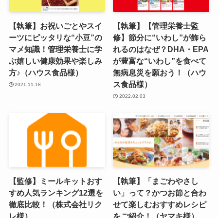
【執筆】お祝いごとやスイ
【執筆】【管理栄養士監
ーツにピッタリな“小豆”の
修】節分に“いわし”が飾ら
マメ知識！管理栄養士に学
れるのはなぜ？DHA・EPA
ぶ嬉しい健康効果や楽しみ
が豊富な“いわし”を食べて
方♪（ハウス食品様）
無病息災を願おう！（ハウ
ス食品様）
2021.11.18
2022.02.03
【監修】ミールキットおす
【執筆】「まごわやさし
すめ人気ランキング12選を
い」って？かつお節と合わ
徹底比較！（株式会社リク
せて楽しむおすすめレシピ
レ様）
をご紹介！（ヤマキ様）