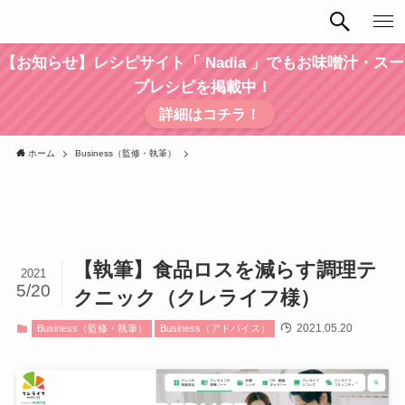
【お知らせ】レシピサイト「 Nadia 」でもお味噌汁・スー
プレシピを掲載中！
詳細はコチラ！
ホーム
Business（監修・執筆）
【執筆】食品ロスを減らす調理テ
2021
5/20
クニック（クレライフ様）
2021.05.20
Business（監修・執筆）
Business（アドバイス）