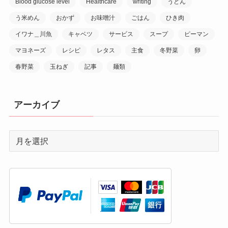
Blood glucose level
Healthcare
writing
うどん
う米めん
おかず
お味噌汁
ごはん
ひき肉
イワナ＿川魚
キャベツ
サービス
スープ
ピーマン
マヨネーズ
レシピ
レタス
主食
冬野菜
卵
春野菜
玉ねぎ
記事
麺類
アーカイブ