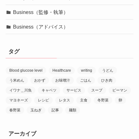
Business（監修・執筆）
Business（アドバイス）
タグ
Blood glucose level
Healthcare
writing
うどん
う米めん
おかず
お味噌汁
ごはん
ひき肉
イワナ＿川魚
キャベツ
サービス
スープ
ピーマン
マヨネーズ
レシピ
レタス
主食
冬野菜
卵
春野菜
玉ねぎ
記事
麺類
アーカイブ