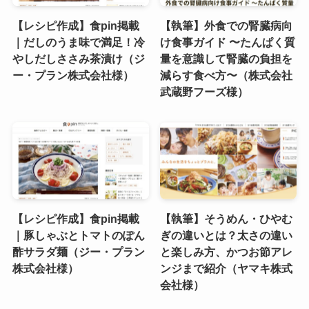
【レシピ作成】食pin掲載
【執筆】外食での腎臓病向
｜だしのうま味で満足！冷
け食事ガイド 〜たんぱく質
やしだしささみ茶漬け（ジ
量を意識して腎臓の負担を
ー・プラン株式会社様）
減らす食べ方〜（株式会社
武蔵野フーズ様）
【レシピ作成】食pin掲載
【執筆】そうめん・ひやむ
｜豚しゃぶとトマトのぽん
ぎの違いとは？太さの違い
酢サラダ麺（ジー・プラン
と楽しみ方、かつお節アレ
株式会社様）
ンジまで紹介（ヤマキ株式
会社様）