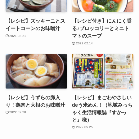
【レシピ】ズッキーニとス
【レシピ付き】にんにく香
イートコーンのお味噌汁
る♪ブロッコリーとミニト
マトのスープ
2021.08.21
2022.02.14
【レシピ】うずらの卵入
【レシピ】まごわやさしい
り！鶏肉と大根のお味噌汁
deう米めん！（地域みっち
ゃく生活情報誌『すかっ
2022.02.20
と』様）
2022.05.25