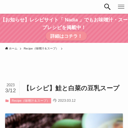
【お知らせ】レシピサイト「 Nadia 」でもお味噌汁・スー
プレシピを掲載中！
詳細はコチラ！
ホーム
Recipe（味噌汁＆スープ）
2023
【レシピ】鮭と白菜の豆乳スープ
3/12
2023.03.12
Recipe（味噌汁＆スープ）