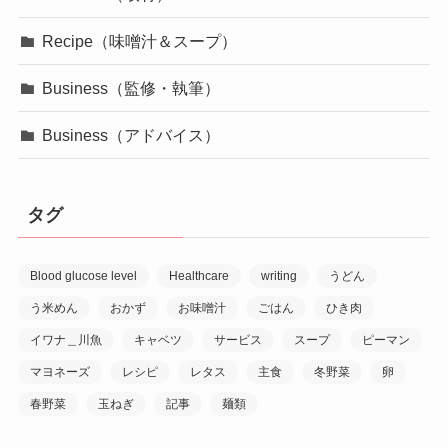
Recipe（味噌汁＆スープ）
Business（監修・執筆）
Business（アドバイス）
タグ
Blood glucose level
Healthcare
writing
うどん
う米めん
おかず
お味噌汁
ごはん
ひき肉
イワナ＿川魚
キャベツ
サービス
スープ
ピーマン
マヨネーズ
レシピ
レタス
主食
冬野菜
卵
春野菜
玉ねぎ
記事
麺類