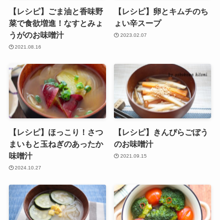
【レシピ】ごま油と香味野
【レシピ】卵とキムチのち
菜で食欲増進！なすとみょ
ょい辛スープ
うがのお味噌汁
2023.02.07
2021.08.16
【レシピ】ほっこり！さつ
【レシピ】きんぴらごぼう
まいもと玉ねぎのあったか
のお味噌汁
味噌汁
2021.09.15
2024.10.27