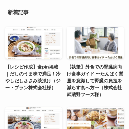
新着記事
【レシピ作成】食pin掲載
【執筆】外食での腎臓病向
｜だしのうま味で満足！冷
け食事ガイド 〜たんぱく質
やしだしささみ茶漬け（ジ
量を意識して腎臓の負担を
ー・プラン株式会社様）
減らす食べ方〜（株式会社
武蔵野フーズ様）