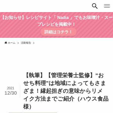
【お知らせ】レシピサイト「 Nadia 」でもお味噌汁・スー
プレシピを掲載中！
詳細はコチラ！
ホーム
活動報告
【執筆】【管理栄養士監修】“お
せち料理”は地域によってもさま
2021
ざま！縁起担ぎの意味からリメ
12/30
イク方法までご紹介（ハウス食品
様）