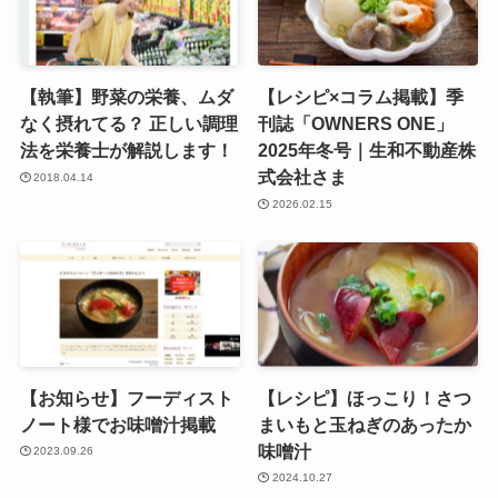
【執筆】野菜の栄養、ムダ
【レシピ×コラム掲載】季
なく摂れてる？ 正しい調理
刊誌「OWNERS ONE」
法を栄養士が解説します！
2025年冬号｜生和不動産株
式会社さま
2018.04.14
2026.02.15
【お知らせ】フーディスト
【レシピ】ほっこり！さつ
ノート様でお味噌汁掲載
まいもと玉ねぎのあったか
味噌汁
2023.09.26
2024.10.27