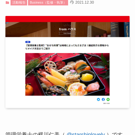
2021.12.30
活動報告
Business（監修・執筆）
管理栄養士の横川仁美（
@starshiplovely
）です。