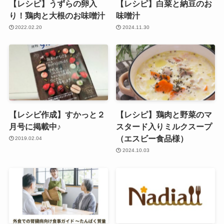
【レシピ】うずらの卵入
【レシピ】白菜と納豆のお
り！鶏肉と大根のお味噌汁
味噌汁
2022.02.20
2024.11.30
【レシピ作成】すかっと２
【レシピ】鶏肉と野菜のマ
月号に掲載中♪
スタード入りミルクスープ
（エスビー食品様）
2019.02.04
2024.10.03