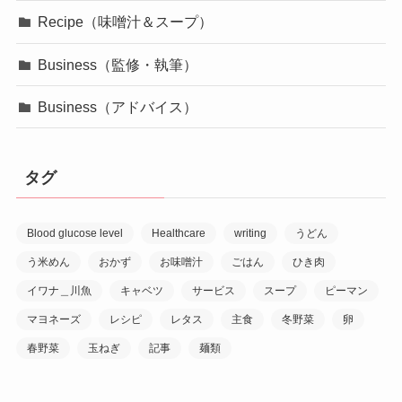
Recipe（味噌汁＆スープ）
Business（監修・執筆）
Business（アドバイス）
タグ
Blood glucose level
Healthcare
writing
うどん
う米めん
おかず
お味噌汁
ごはん
ひき肉
イワナ＿川魚
キャベツ
サービス
スープ
ピーマン
マヨネーズ
レシピ
レタス
主食
冬野菜
卵
春野菜
玉ねぎ
記事
麺類