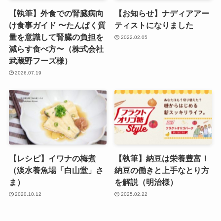
【執筆】外食での腎臓病向
【お知らせ】ナディアアー
け食事ガイド 〜たんぱく質
ティストになりました
量を意識して腎臓の負担を
2022.02.05
減らす食べ方〜（株式会社
武蔵野フーズ様）
2026.07.19
【レシピ】イワナの梅煮
【執筆】納豆は栄養豊富！
（淡水養魚場「白山堂」さ
納豆の働きと上手なとり方
ま）
を解説（明治様）
2020.10.12
2025.02.22