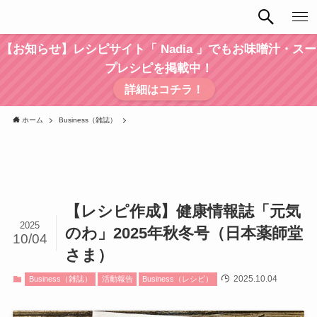
【お知らせ】レシピサイト「 Nadia 」でもお味噌汁・スー
プレシピを掲載中！
詳細はコチラ！
ホーム
Business（雑誌）
【レシピ作成】健康情報誌「元気
2025
のわ」2025年秋冬号（日本薬師堂
10/04
さま）
2025.10.04
Business（雑誌）
活動報告
Business（レシピ）