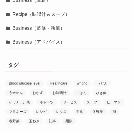
Business（取材）
Recipe（味噌汁＆スープ）
Business（監修・執筆）
Business（アドバイス）
タグ
Blood glucose level
Healthcare
writing
うどん
う米めん
おかず
お味噌汁
ごはん
ひき肉
イワナ＿川魚
キャベツ
サービス
スープ
ピーマン
マヨネーズ
レシピ
レタス
主食
冬野菜
卵
春野菜
玉ねぎ
記事
麺類