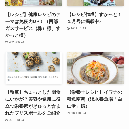
【レシピ】健康レシピのテ
【レシピ作成】すかっと１
ーマは免疫力UP！（西部
１月号に掲載中♪
ガスサービス（株）様、す
2018.11.13
かっと様）
2020.06.24
【執筆】ちょっとした間食
【栄養士レシピ】イワナの
にいかが？美容や健康に役
稚魚南蛮（淡水養魚場「白
立つ栄養素がぎゅっと含ま
山堂」様）
れたブリスボールをご紹介
2021.06.24
2019.10.24