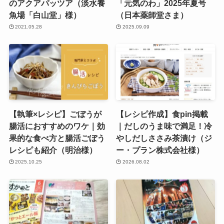
のアクアパッツア（淡水養
「元気のわ」2025年夏号
魚場「白山堂」様）
（日本薬師堂さま）
2021.05.28
2025.09.09
【執筆×レシピ】ごぼうが
【レシピ作成】食pin掲載
腸活におすすめのワケ｜効
｜だしのうま味で満足！冷
果的な食べ方と腸活ごぼう
やしだしささみ茶漬け（ジ
レシピも紹介（明治様）
ー・プラン株式会社様）
2025.10.25
2026.08.02