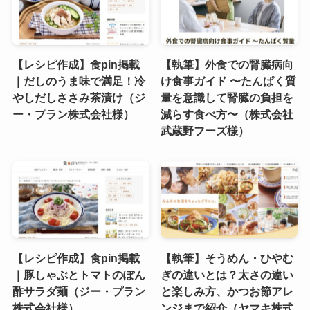
【レシピ作成】食pin掲載
【執筆】外食での腎臓病向
｜だしのうま味で満足！冷
け食事ガイド 〜たんぱく質
やしだしささみ茶漬け（ジ
量を意識して腎臓の負担を
ー・プラン株式会社様）
減らす食べ方〜（株式会社
武蔵野フーズ様）
【レシピ作成】食pin掲載
【執筆】そうめん・ひやむ
｜豚しゃぶとトマトのぽん
ぎの違いとは？太さの違い
酢サラダ麺（ジー・プラン
と楽しみ方、かつお節アレ
株式会社様）
ンジまで紹介（ヤマキ株式