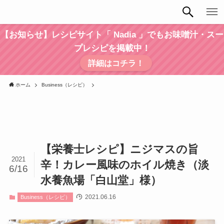
【お知らせ】レシピサイト「 Nadia 」でもお味噌汁・スー
プレシピを掲載中！
詳細はコチラ！
ホーム
Business（レシピ）
【栄養士レシピ】ニジマスの旨
2021
辛！カレー風味のホイル焼き（淡
6/16
水養魚場「白山堂」様）
2021.06.16
Business（レシピ）